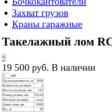
Бочкокантователи
Захват грузов
Краны гаражные
Такелажный лом RC
19 500 руб.
В наличии
шт.
Грузоподъемность, кг
5000
Количество роликов
2
Высота подъема, мм
145
Размер ролика, мм
70х54
Материал роликов
сталь
Длина лома, мм
2000
Вес, кг
30