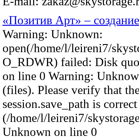
E-mail:
zakaz@skystorage.
«Позитив Арт» – создание
Warning: Unknown:
open(/home/l/leireni7/skys
O_RDWR) failed: Disk quo
on line 0 Warning: Unknown:
(files). Please verify that th
session.save_path is correct
(/home/l/leireni7/skystorage
Unknown on line 0