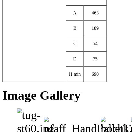
A
463
B
189
C
54
D
75
H min
690
Image Gallery